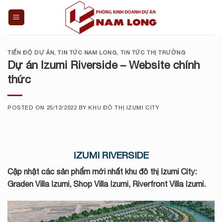
Skip
to
content
TIẾN ĐỘ DỰ ÁN
,
TIN TỨC NAM LONG
,
TIN TỨC THỊ TRƯỜNG
Dự án Izumi Riverside – Website chính
thức
POSTED ON
25/12/2022
BY
KHU ĐÔ THỊ IZUMI CITY
IZUMI RIVERSIDE
Cập nhật các sản phẩm mới nhất khu đô thị Izumi City:
Graden Villa Izumi
,
Shop Villa Izumi
,
Riverfront Villa Izumi
.