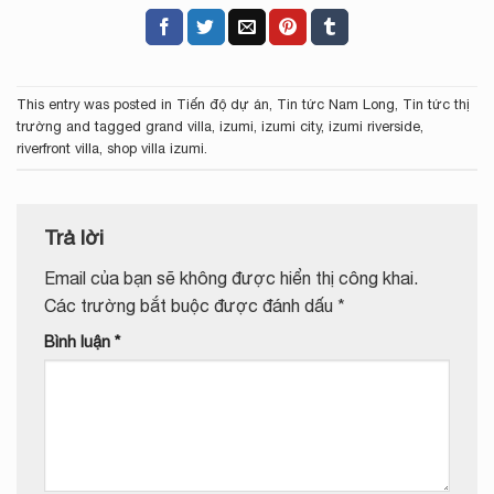
This entry was posted in
Tiến độ dự án
,
Tin tức Nam Long
,
Tin tức thị
trường
and tagged
grand villa
,
izumi
,
izumi city
,
izumi riverside
,
riverfront villa
,
shop villa izumi
.
Trả lời
Email của bạn sẽ không được hiển thị công khai.
Các trường bắt buộc được đánh dấu
*
Bình luận
*