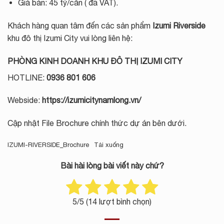
Giá bán: 45 tỷ/căn ( đã VAT).
Khách hàng quan tâm đến các sản phẩm
Izumi Riverside
khu đô thị Izumi City vui lòng liên hệ:
PHÒNG KINH DOANH KHU ĐÔ THỊ IZUMI CITY
HOTLINE:
0936 801 606
Webside:
https://izumicitynamlong.vn/
Cập nhật File Brochure chính thức dự án bên dưới.
IZUMI-RIVERSIDE_Brochure
Tải xuống
Bài hài lòng bài viết này chứ?
5
/5 (
14
lượt bình chọn)