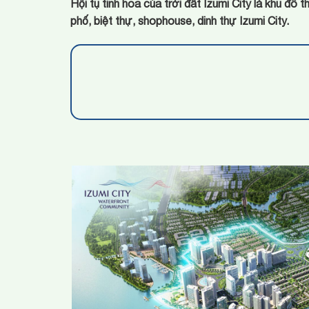
Hội tụ tinh hoa của trời đất Izumi City là khu đ
phố, biệt thự, shophouse, dinh thự Izumi City.