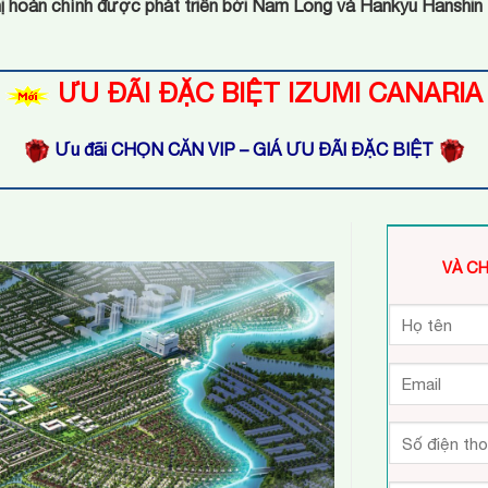
ô thị hoàn chỉnh được phát triển bởi Nam Long và Hankyu Hanshi
ƯU ĐÃI ĐẶC BIỆT IZUMI CANARIA
Ưu đãi CHỌN CĂN VIP – GIÁ ƯU ĐÃI ĐẶC BIỆT
VÀ CH