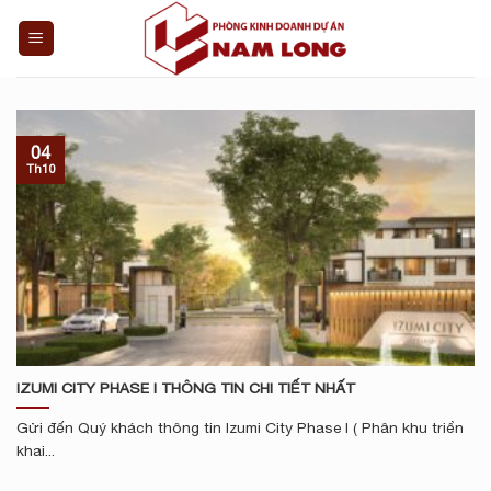
Skip
to
content
04
Th10
IZUMI CITY PHASE I THÔNG TIN CHI TIẾT NHẤT
Gửi đến Quý khách thông tin Izumi City Phase I ( Phân khu triển
khai...