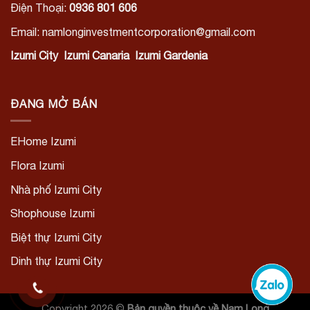
Điện Thoại:
0936 801 606
Email: namlonginvestmentcorporation@gmail.com
Izumi City
Izumi Canaria
Izumi Gardenia
ĐANG MỞ BÁN
EHome Izumi
Flora Izumi
Nhà phố Izumi City
Shophouse Izumi
Biệt thự Izumi City
Dinh thự Izumi City
Copyright 2026 ©
Bản quyền thuộc về Nam Long