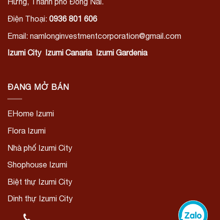
Hưng, Thành phố Đồng Nai.
Điện Thoại:
0936 801 606
Email: namlonginvestmentcorporation@gmail.com
Izumi City
Izumi Canaria
Izumi Gardenia
ĐANG MỞ BÁN
EHome Izumi
Flora Izumi
Nhà phố Izumi City
Shophouse Izumi
Biệt thự Izumi City
Dinh thự Izumi City