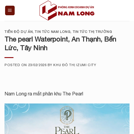
Skip
to
content
TIẾN ĐỘ DỰ ÁN
,
TIN TỨC NAM LONG
,
TIN TỨC THỊ TRƯỜNG
The pearl Waterpoint, An Thạnh, Bến
Lức, Tây Ninh
POSTED ON
23/02/2026
BY
KHU ĐÔ THỊ IZUMI CITY
Nam Long ra mắt phân khu The Pearl