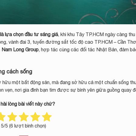
là lựa chọn đầu tư sáng giá
, khi khu Tây TP.HCM ngày càng thu
rộng, vành đai 3, tuyến đường sắt tốc độ cao TP.HCM – Cần T
n
Nam Long Group
, hợp tác cùng các đối tác Nhật Bản, đảm bả
ong cách sống
sở hữu một bất động sản, mà đang sở hữu cả một chuẩn sống t
ọn vẹn, nơi gia đình bạn tìm được sự bình yên giữa guồng quay đô
 hài lòng bài viết này chứ?
5
/5 (
6
lượt bình chọn)