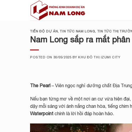
Skip
to
content
TIẾN ĐỘ DỰ ÁN
,
TIN TỨC NAM LONG
,
TIN TỨC THỊ TRƯỜ
Nam Long sắp ra mắt phân 
POSTED ON
30/05/2025
BY
KHU ĐÔ THỊ IZUMI CITY
The Pearl
– Viên ngọc nghỉ dưỡng chất Địa Trung 
Nếu bạn từng mơ về một nơi an cư vừa hiện đại,
dậy mỗi sáng với ánh nắng chan hòa, tiếng chim h
Waterpoint
chính là lời hồi đáp hoàn hảo.