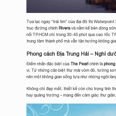
Tọa lạc ngay “trái tim” của đại đô thị Waterpoin
trục đường chính
Rivera
và nằm kế bên dòng sôn
nối TP.HCM chỉ trong 30-45 phút qua cao tốc T
trung tâm thành phố mà vẫn tận hưởng không gian
Phong cách Địa Trung Hải – Nghỉ dư
Điểm nhấn đặc biệt của
The Pearl
chính là
phong 
vị. Từ những căn biệt thự mái vòm đỏ, tường sơn
nên một không gian sống tựa như những ngôi làn
Không chỉ đẹp mắt, thiết kế còn chú trọng tính th
hay quảng trường – mang đến cảm giác thư giãn, 