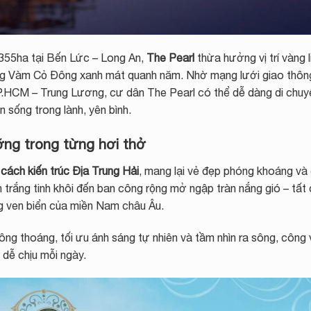
t 355ha tại Bến Lức – Long An,
The Pearl
thừa hưởng vị trí vàng l
g Vàm Cỏ Đông xanh mát quanh năm. Nhờ mạng lưới giao thôn
P.HCM – Trung Lương, cư dân The Pearl có thể dễ dàng di chuy
 sống trong lành, yên bình.
ỡng trong từng hơi thở
cách kiến trúc Địa Trung Hải
, mang lại vẻ đẹp phóng khoáng và 
 trắng tinh khôi đến ban công rộng mở ngập tràn nắng gió – tất
g ven biển của miền Nam châu Âu.
ông thoáng, tối ưu ánh sáng tự nhiên và tầm nhìn ra sông, công 
dễ chịu mỗi ngày.