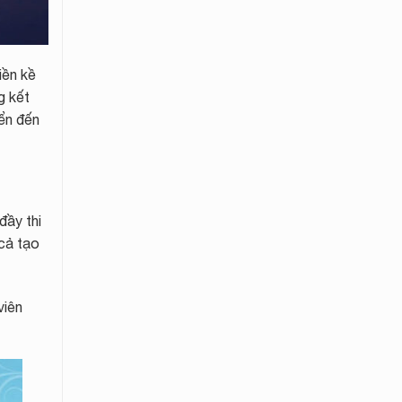
iền kề
g kết
ển đến
đầy thi
 cả tạo
viên