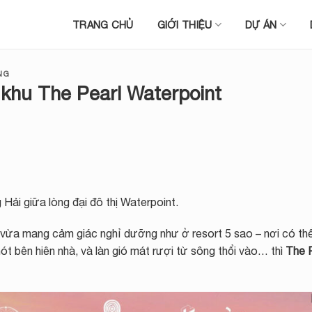
TRANG CHỦ
GIỚI THIỆU
DỰ ÁN
NG
khu The Pearl Waterpoint
Hải giữa lòng đại đô thị Waterpoint.
 vừa mang cảm giác nghỉ dưỡng như ở resort 5 sao – nơi có th
ót bên hiên nhà, và làn gió mát rượi từ sông thổi vào… thì
The 