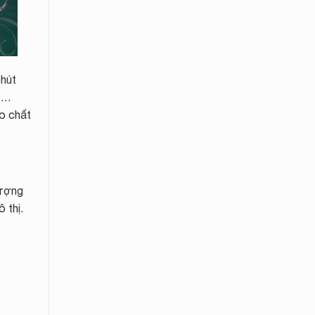
 hút
hơ…
o chất
hượng
 thị.