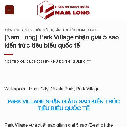
Skip
to
content
KIẾN THỨC BDS
,
TIẾN ĐỘ DỰ ÁN
,
TIN TỨC NAM LONG
[Nam Long] Park Village nhận giải 5 sao
kiến trức tiêu biểu quốc tế
POSTED ON
08/06/2023
BY
KHU ĐÔ THỊ IZUMI CITY
Waterpoint, Izumi City, Mizuki Park, Park Village
PARK VILLAGE NHẬN GIẢI 5 SAO KIẾN TRÚC
TIÊU BIỂU QUỐC TẾ
Park Village
vừa xuất sắc giành giải 5 sao (Best of the