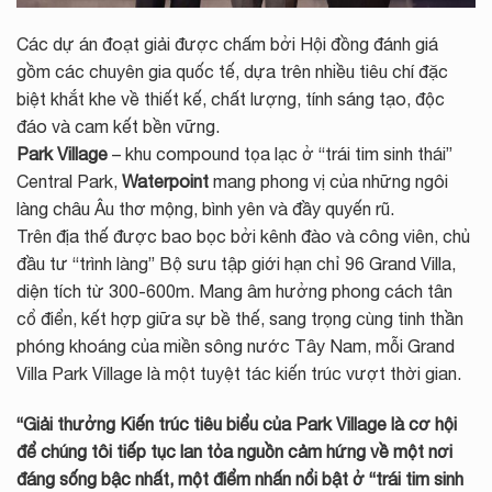
Các dự án đoạt giải được chấm bởi Hội đồng đánh giá
gồm các chuyên gia quốc tế, dựa trên nhiều tiêu chí đặc
biệt khắt khe về thiết kế, chất lượng, tính sáng tạo, độc
đáo và cam kết bền vững.
Park Village
– khu compound tọa lạc ở “trái tim sinh thái”
Central Park,
Waterpoint
mang phong vị của những ngôi
làng châu Âu thơ mộng, bình yên và đầy quyến rũ.
Trên địa thế được bao bọc bởi kênh đào và công viên, chủ
đầu tư “trình làng” Bộ sưu tập giới hạn chỉ 96 Grand Villa,
diện tích từ 300-600m. Mang âm hưởng phong cách tân
cổ điển, kết hợp giữa sự bề thế, sang trọng cùng tinh thần
phóng khoáng của miền sông nước Tây Nam, mỗi Grand
Villa Park Village là một tuyệt tác kiến trúc vượt thời gian.
“Giải thưởng Kiến trúc tiêu biểu của Park Village là cơ hội
để chúng tôi tiếp tục lan tỏa nguồn cảm hứng về một nơi
đáng sống bậc nhất, một điểm nhấn nổi bật ở “trái tim sinh