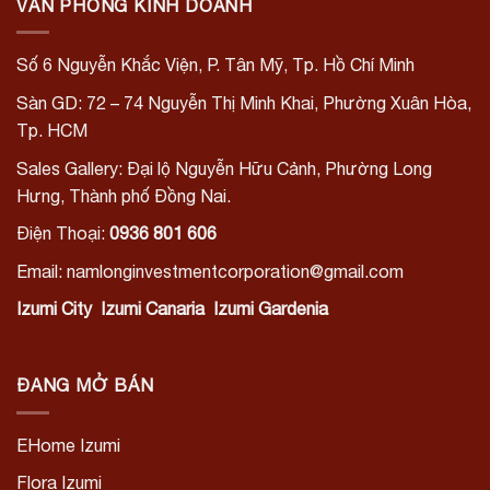
VĂN PHÒNG KINH DOANH
Số 6 Nguyễn Khắc Viện, P. Tân Mỹ, Tp. Hồ Chí Minh
Sàn GD: 72 – 74 Nguyễn Thị Minh Khai, Phường Xuân Hòa,
Tp. HCM
Sales Gallery: Đại lộ Nguyễn Hữu Cảnh, Phường Long
Hưng, Thành phố Đồng Nai.
Điện Thoại:
0936 801 606
Email: namlonginvestmentcorporation@gmail.com
Izumi City
Izumi Canaria
Izumi Gardenia
ĐANG MỞ BÁN
EHome Izumi
Flora Izumi