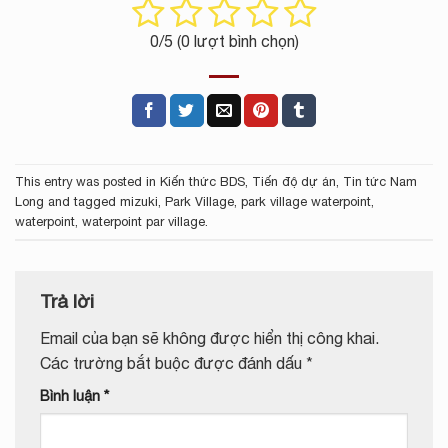
0
/5 (
0
lượt bình chọn)
This entry was posted in
Kiến thức BDS
,
Tiến độ dự án
,
Tin tức Nam
Long
and tagged
mizuki
,
Park Village
,
park village waterpoint
,
waterpoint
,
waterpoint par village
.
Trả lời
Email của bạn sẽ không được hiển thị công khai.
Các trường bắt buộc được đánh dấu
*
Bình luận
*