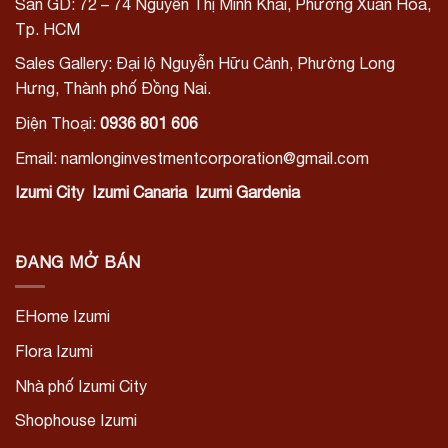
Sàn GD: 72 – 74 Nguyễn Thị Minh Khai, Phường Xuân Hòa,
Tp. HCM
Sales Gallery: Đại lộ Nguyễn Hữu Cảnh, Phường Long
Hưng, Thành phố Đồng Nai.
Điện Thoại:
0936 801 606
Email: namlonginvestmentcorporation@gmail.com
Izumi City
Izumi Canaria
Izumi Gardenia
ĐANG MỞ BÁN
EHome Izumi
Flora Izumi
Nhà phố Izumi City
Shophouse Izumi