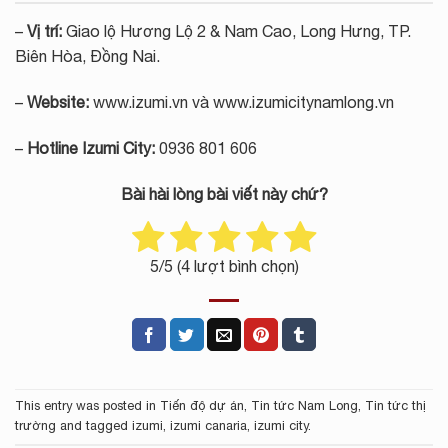
–
Vị trí:
Giao lộ Hương Lộ 2 & Nam Cao, Long Hưng, TP.
Biên Hòa, Đồng Nai.
–
Website:
www.izumi.vn và www.izumicitynamlong.vn
–
Hotline Izumi City:
0936 801 606
Bài hài lòng bài viết này chứ?
5
/5 (
4
lượt bình chọn)
This entry was posted in
Tiến độ dự án
,
Tin tức Nam Long
,
Tin tức thị
trường
and tagged
izumi
,
izumi canaria
,
izumi city
.