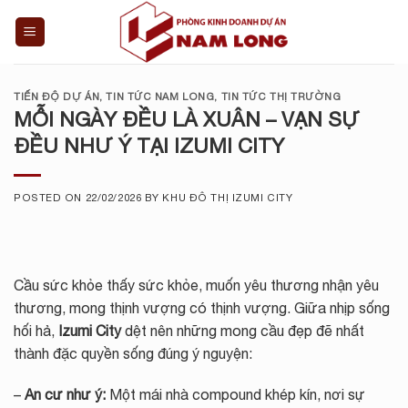
Skip
to
content
TIẾN ĐỘ DỰ ÁN
,
TIN TỨC NAM LONG
,
TIN TỨC THỊ TRƯỜNG
MỖI NGÀY ĐỀU LÀ XUÂN – VẠN SỰ
ĐỀU NHƯ Ý TẠI IZUMI CITY
POSTED ON
22/02/2026
BY
KHU ĐÔ THỊ IZUMI CITY
Cầu sức khỏe thấy sức khỏe, muốn yêu thương nhận yêu
thương, mong thịnh vượng có thịnh vượng. Giữa nhịp sống
hối hả,
Izumi City
dệt nên những mong cầu đẹp đẽ nhất
thành đặc quyền sống đúng ý nguyện:
–
An cư như ý:
Một mái nhà compound khép kín, nơi sự