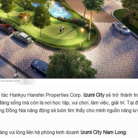
 tác Hankyu Hanshin Properties Corp.
Izumi City
sẽ trở thành t
 đáng sống mà còn là nơi học tập, vui chơi, làm việc, giải trí. Tại 
ông Đồng Nai năng động sẽ luôn tìm thấy cho mình nguồn năng l
àng vui lòng liên hệ phòng kinh doanh
Izumi City Nam Long
: