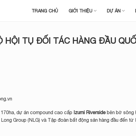
TRANG CHỦ
GIỚI THIỆU
DỰ ÁN
ĐỘ HỘI TỤ ĐỐI TÁC HÀNG ĐẦU QU
ong.vn
 170ha, dự án compound cao cấp
Izumi Riverside
bên bờ sông
 Long Group (NLG) và Tập đoàn bất động sản hàng đầu đến từ 