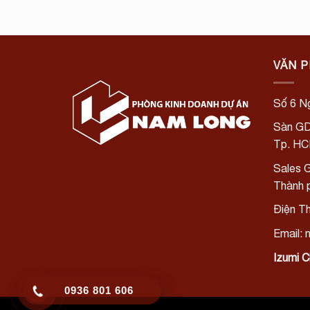
VĂN 
Số 6 Ng
Sàn GD
Tp. H
Sales G
Thành 
Điện T
Email:
Izumi C
0936 801 606