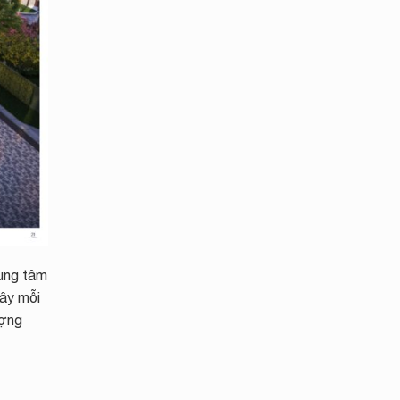
rung tâm
đây mỗi
ượng