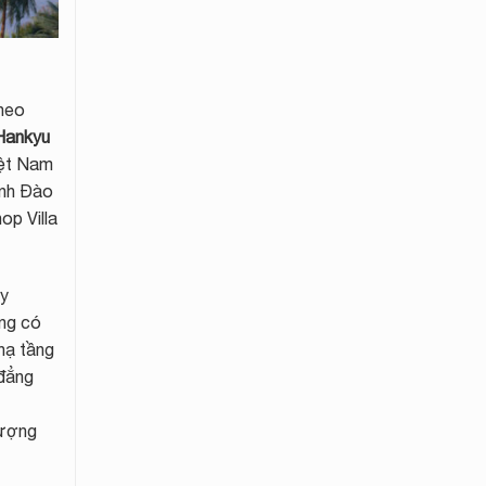
theo
Hankyu
iệt Nam
Anh Đào
op Villa
y
ang có
 hạ tầng
 đẳng
hượng