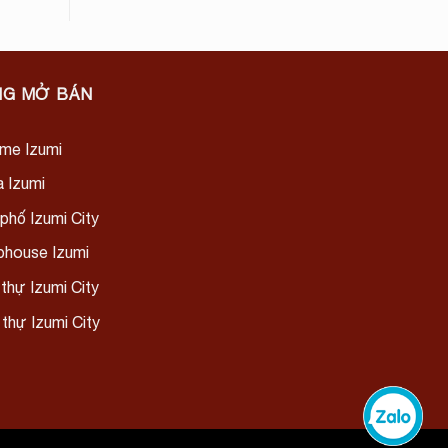
NG MỞ BÁN
me Izumi
a Izumi
phố Izumi City
house Izumi
 thự Izumi City
 thự Izumi City