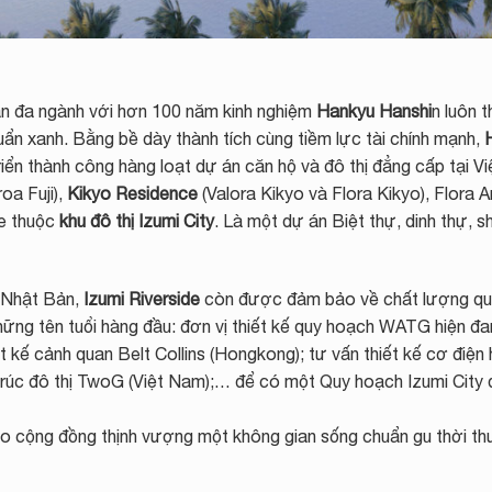
n đa ngành với hơn 100 năm kinh nghiệm
Hankyu Hanshi
n luôn 
ẩn xanh. Bằng bề dày thành tích cùng tiềm lực tài chính mạnh,
riển thành công hàng loạt dự án căn hộ và đô thị đẳng cấp tại V
roa Fuji),
Kikyo Residence
(Valora Kikyo và Flora Kikyo), Flora 
e thuộc
khu đô thị Izumi City
. Là một dự án Biệt thự, dinh thự, sh
ư Nhật Bản,
Izumi Riverside
còn được đảm bảo về chất lượng qu
ững tên tuổi hàng đầu: đơn vị thiết kế quy hoạch WATG hiện đ
ết kế cảnh quan Belt Collins (Hongkong); tư vấn thiết kế cơ điện
ến trúc đô thị TwoG (Việt Nam);… để có một Quy hoạch Izumi City
o cộng đồng thịnh vượng một không gian sống chuẩn gu thời t