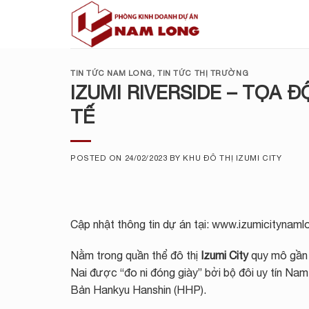
Skip
to
content
TIN TỨC NAM LONG
,
TIN TỨC THỊ TRƯỜNG
IZUMI RIVERSIDE – TỌA 
TẾ
POSTED ON
24/02/2023
BY
KHU ĐÔ THỊ IZUMI CITY
Cập nhật thông tin dự án tại: www.izumicitynaml
Nằm trong quần thể đô thị
Izumi City
quy mô gần
Nai được “đo ni đóng giày” bởi bộ đôi uy tín Nam
Bản Hankyu Hanshin (HHP).