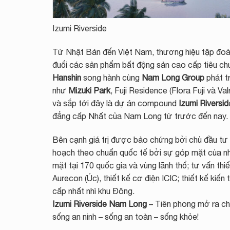
Izumi Riverside
Từ Nhật Bản đến Việt Nam, thương hiệu tập đoà
đuổi các sản phẩm bất động sản cao cấp tiêu chu
Hanshin
song hành cùng
Nam Long Group
phát t
như
Mizuki Park
, Fuji Residence (Flora Fuji và Val
và sắp tới đây là dự án compound
Izumi Riversid
đẳng cấp Nhất của Nam Long từ trước đến nay.
Bên cạnh giá trị được bảo chứng bởi chủ đầu t
hoạch theo chuẩn quốc tế bởi sự góp mặt của nh
mặt tại 170 quốc gia và vùng lãnh thổ; tư vấn thi
Aurecon (Úc), thiết kế cơ điện ICIC; thiết kế ki
cấp nhất nhì khu Đông.
Izumi Riverside Nam Long
– Tiên phong mở ra ch
sống an ninh – sống an toàn – sống khỏe!