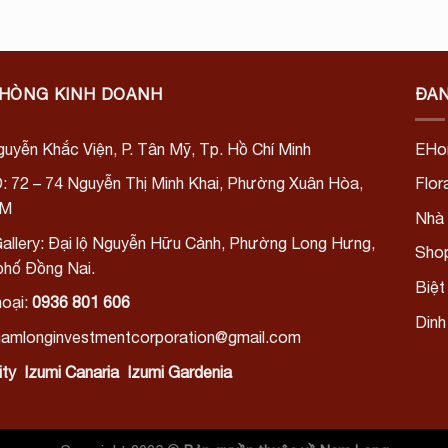
PHÒNG KINH DOANH
ĐA
uyễn Khắc Viện, P. Tân Mỹ, Tp. Hồ Chí Minh
EHo
: 72 – 74 Nguyễn Thị Minh Khai, Phường Xuân Hòa,
Flor
CM
Nhà 
allery: Đại lộ Nguyễn Hữu Cảnh, Phường Long Hưng,
Shop
phố Đồng Nai.
Biệt
hoại:
0936 801 606
Dinh
 namlonginvestmentcorporation@gmail.com
ity
Izumi Canaria
Izumi Gardenia