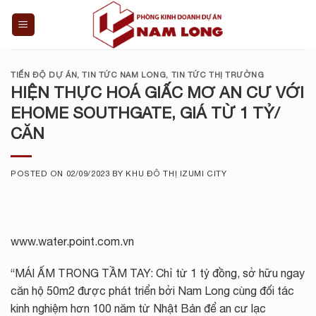
Skip
to
content
TIẾN ĐỘ DỰ ÁN
,
TIN TỨC NAM LONG
,
TIN TỨC THỊ TRƯỜNG
HIỆN THỰC HOÁ GIẤC MƠ AN CƯ VỚI
EHOME SOUTHGATE, GIÁ TỪ 1 TỶ/
CĂN
POSTED ON
02/09/2023
BY
KHU ĐÔ THỊ IZUMI CITY
www.water.point.com.vn
“MÁI ẤM TRONG TẦM TAY: Chỉ từ 1 tỷ đồng, sở hữu ngay
căn hộ 50m2 được phát triển bởi Nam Long cùng đối tác
kinh nghiệm hơn 100 năm từ Nhật Bản để an cư lạc