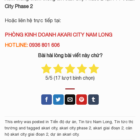
City Phase 2
Hoặc liên hệ trực tiếp tại:
PHÒNG KINH DOANH AKARI CITY NAM LONG
HOTLINE:
0936 801 606
Bài hài lòng bài viết này chứ?
5
/5 (
17
lượt bình chọn)
This entry was posted in
Tiến độ dự án
,
Tin tức Nam Long
,
Tin tức thị
trường
and tagged
akari city
,
akari city phase 2
,
akari giai đoạn 2
,
căn
hộ akari city giai đoạn 2
,
dự án akari city
.