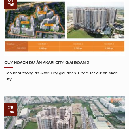
01
Th5
QUY HOẠCH DỰ ÁN AKARI CITY GIAI ĐOẠN 2
Cập nhật thông tin Akari City giai đoạn 1, tóm tắt dự án Akari
City...
29
Th4